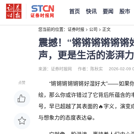
首页
快讯
要闻
股市
您当前的位置：
证券时报
>
公司
>
正文
震撼！“锵锵锵锵锵锵
声，更是生活的澎湃力
来源：证券时报网
作者：陈秋实
2026-02-09 
“锵锵锵锵锵锵好湿好大”——如果
点赞
绘，那么你或许错过了它背后所蕴含的
号，早已超越了其表面的🔥字义，演变
与想象力的态度表达😀。