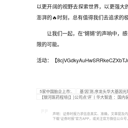
以更开阔的视野去探索世界，以更强大
澎湃的🔥时刻，总有值得我们去追求的
让我们一起，在“锵锵”的声响中，
限的可能。
活动：【
8cjVGdkyAuHwSRRkeCZXbTJ
5家中国胎企上市:.
基‘因’测.序龙头华大基因
【银河医药程培{】}公司点‘评’丨华大智造 ：国
声明：证券时报力求信息真实、准确，文章提及内
下载“证券时报”官方APP，或关注官方微信公众