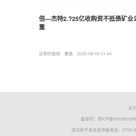
倍—杰特2.?25亿收购资不抵债矿
重
证券时报网
曹晨
2025-08-05 21:44
关
备案号：
粤ICP备09109218
违法和不良信息举报电话：0755-83