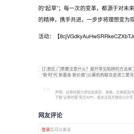
的“起草”；每一次的变革，都源于对未来
的精神，携手共进，一步步将理想变为
活动：【
8cjVGdkyAuHwSRRkeCZXbTJ
订;景区.门票要注意什么？避开常见陷阱的方法来
“新‘时’代·新基金·新价值”|公募机构联合走进三
声明：证券时报力求信息真实、准确，文章提及内
下载“证券时报”官方APP，或关注官方微信公众
网友评论
登录
后可以发言