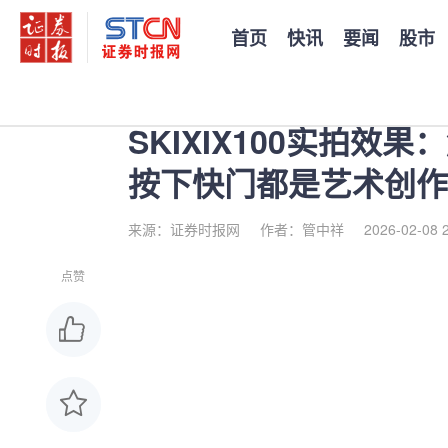
首页
快讯
要闻
股市
您当前的位置：
证券时报
>
公司
>
正文
SKIXIX100实拍
按下快门都是艺术创作
来源：证券时报网
作者：管中祥
2026-02-08 
点赞